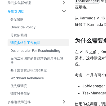
组
TaskManager
跨云多集群管理
源规格。
多集群调度
从 Karmada v1.
分发策略
确保了 Karma
Override Policy
分发依赖项
为什么需要
调度多组件工作负载
Descheduler For Rescheduling
在 v1.16 之前
需求。这种假设对于
面向二次调度的集群精确调度器估算
器
况。
基于集群资源模型的调度
考虑一个具有两个组件的
Workload Rebalance
JobManage
优先级调度
TaskManag
调度过量保护
多集群故障迁移
使用传统调度，调