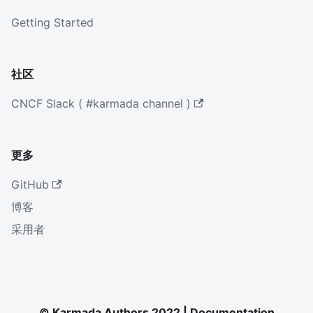
Getting Started
社区
CNCF Slack ( #karmada channel )
更多
GitHub
博客
采用者
© Karmada Authors 2022 | Documentation