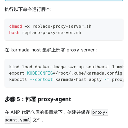
执行以下命令运行脚本:
chmod
 +x replace-proxy-server.sh
bash
 replace-proxy-server.sh
在 karmada-host 集群上部署 proxy-server：
kind load docker-image swr.ap-southeast-1.myhu
export
KUBECONFIG
=
/root/.kube/karmada.config
kubectl 
--context
=
karmada-host apply 
-f
 proxy-
步骤 5：部署 proxy-agent
在 ANP 代码仓库的根目录下，创建并保存
proxy-
文件。
agent.yaml