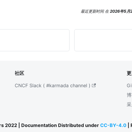
最近更新时间
在
2026年5月
社区
更
CNCF Slack ( #karmada channel )
Gi
博
采
s 2022 | Documentation Distributed under
CC-BY-4.0
|