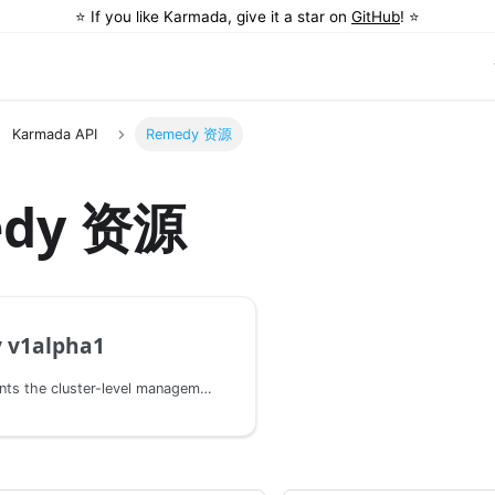
⭐️ If you like Karmada, give it a star on
GitHub
! ⭐️
Karmada API
Remedy 资源
edy 资源
 v1alpha1
Remedy represents the cluster-level management strategies based on cluster conditions.