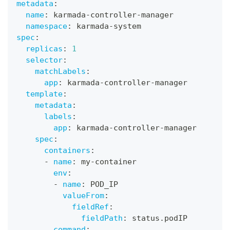
metadata
:
name
:
 karmada
-
controller
-
manager
namespace
:
 karmada
-
system
spec
:
replicas
:
1
selector
:
matchLabels
:
app
:
 karmada
-
controller
-
manager
template
:
metadata
:
labels
:
app
:
 karmada
-
controller
-
manager
spec
:
containers
:
-
name
:
 my
-
container
env
:
-
name
:
 POD_IP
valueFrom
:
fieldRef
:
fieldPath
:
 status.podIP
command
: