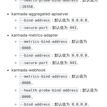
--health-probe-bind-address
。
:10358
karmada-aggregated-apiserver
：默认值为
。
--bind-address
0.0.0.0
：默认值为
。
--secure-port
443
karmada-metrics-adapter
：默认值为
--metrics-bind-address
。
:8080
：默认值为
。
--bind-address
0.0.0.0
：默认值为
。
--secure-port
443
karmada-webhook
：默认值为
--metrics-bind-address
。
:8080
：默认值为
--health-probe-bind-address
。
:8000
：默认值为
。
--bind-address
0.0.0.0