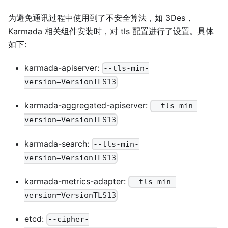
为避免通讯过程中使用到了不安全算法，如 3Des，
Karmada 相关组件安装时，对 tls 配置进行了设置。具体
如下:
karmada-apiserver:
--tls-min-
version=VersionTLS13
karmada-aggregated-apiserver:
--tls-min-
version=VersionTLS13
karmada-search:
--tls-min-
version=VersionTLS13
karmada-metrics-adapter:
--tls-min-
version=VersionTLS13
etcd:
--cipher-