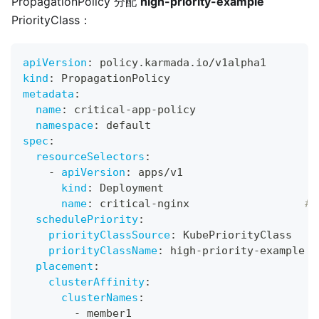
PropagationPolicy 分配
high-priority-example
PriorityClass：
apiVersion
:
 policy.karmada.io/v1alpha1
kind
:
 PropagationPolicy
metadata
:
name
:
 critical
-
app
-
policy
namespace
:
 default
spec
:
resourceSelectors
:
-
apiVersion
:
 apps/v1
kind
:
 Deployment
name
:
 critical
-
nginx                  
#
schedulePriority
:
priorityClassSource
:
 KubePriorityClass
priorityClassName
:
 high
-
priority
-
example  
placement
:
clusterAffinity
:
clusterNames
:
-
 member1