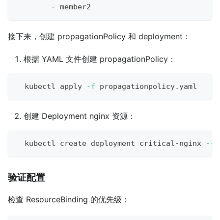
-
 member2
接下来，创建 propagationPolicy 和 deployment：
根据 YAML 文件创建 propagationPolicy：
  kubectl apply 
-f
 propagationpolicy.yaml
创建 Deployment nginx 资源：
  kubectl create deployment critical-nginx 
--i
验证配置
检查 ResourceBinding 的优先级：