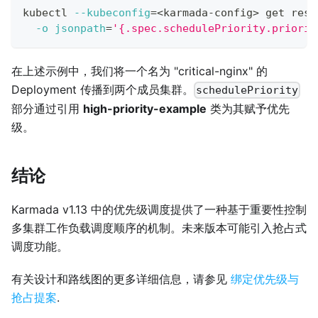
kubectl 
--kubeconfig
=
<
karmada-config
>
 get reso
-o
jsonpath
=
'{.spec.schedulePriority.priorit
在上述示例中，我们将一个名为 "critical-nginx" 的
Deployment 传播到两个成员集群。
schedulePriority
部分通过引用
high-priority-example
类为其赋予优先
级。
结论
Karmada v1.13 中的优先级调度提供了一种基于重要性控制
多集群工作负载调度顺序的机制。未来版本可能引入抢占式
调度功能。
有关设计和路线图的更多详细信息，请参见
绑定优先级与
抢占提案
.