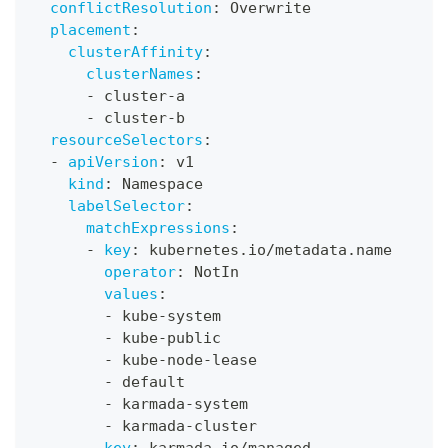
conflictResolution
:
 Overwrite
placement
:
clusterAffinity
:
clusterNames
:
-
 cluster
-
a
-
 cluster
-
b
resourceSelectors
:
-
apiVersion
:
 v1
kind
:
 Namespace
labelSelector
:
matchExpressions
:
-
key
:
 kubernetes.io/metadata.name
operator
:
 NotIn
values
:
-
 kube
-
system
-
 kube
-
public
-
 kube
-
node
-
lease
-
 default
-
 karmada
-
system
-
 karmada
-
cluster