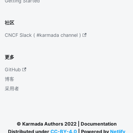
Getting Started
社区
CNCF Slack ( #karmada channel )
更多
GitHub
博客
采用者
© Karmada Authors 2022 | Documentation
Distributed under
CC-BY-4.0
| Powered by
Netlify