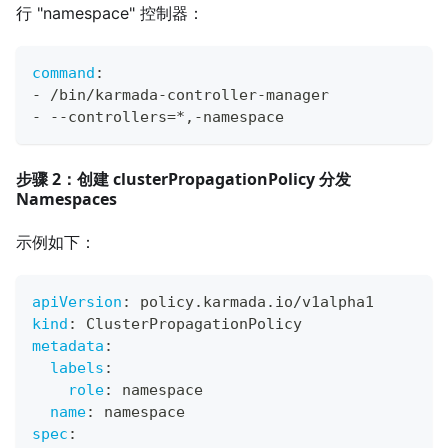
行 "namespace" 控制器：
command
:
-
 /bin/karmada
-
controller
-
manager
-
-
-
controllers=*
,
-
namespace
步骤 2：创建 clusterPropagationPolicy 分发
Namespaces
示例如下：
apiVersion
:
 policy.karmada.io/v1alpha1
kind
:
 ClusterPropagationPolicy
metadata
:
labels
:
role
:
 namespace
name
:
 namespace
spec
: