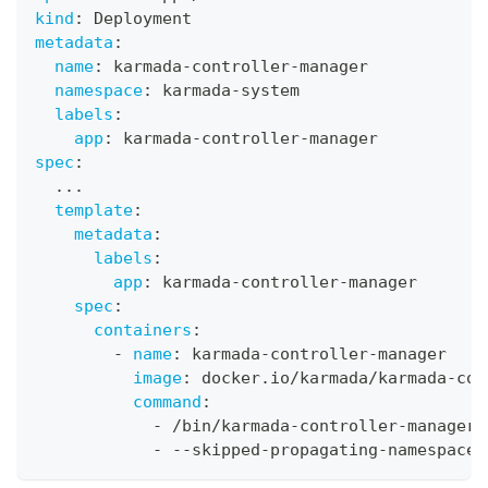
kind
:
 Deployment
metadata
:
name
:
 karmada
-
controller
-
manager
namespace
:
 karmada
-
system
labels
:
app
:
 karmada
-
controller
-
manager
spec
:
...
template
:
metadata
:
labels
:
app
:
 karmada
-
controller
-
manager
spec
:
containers
:
-
name
:
 karmada
-
controller
-
manager
image
:
 docker.io/karmada/karmada
-
con
command
:
-
 /bin/karmada
-
controller
-
manager
-
-
-
skipped
-
propagating
-
namespaces