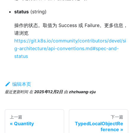
status
(string)
操作的状态。取值为 Success 或 Failure。更多信息，
请浏览
https://git.k8s.io/community/contributors/devel/si
g-architecture/api-conventions.md#spec-and-
status
编辑本页
最近更新时间
在
2025年12月2日
由
zhzhuang-zju
上一篇
下一篇
Quantity
TypedLocalObjectRe
ference