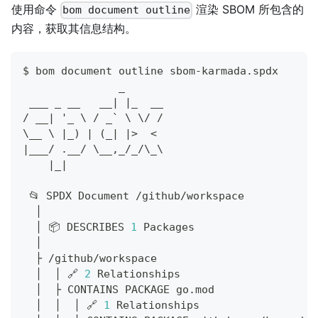
使用命令
渲染 SBOM 所包含的
bom document outline
内容，获取其信息结构。
$ bom document outline sbom-karmada.spdx
               _      
 ___ _ __   __
|
|
_  __
/ __
|
 '_ 
\
 / _` 
\
\
/ /
\
__ 
\
|
_
)
|
(
_
|
|
>
<
|
___/ .__/ 
\
__,_/_/
\
_
\
|
_
|
 📂 SPDX Document /github/workspace
  │ 
  │ 📦 DESCRIBES 
1
 Packages
  │ 
  ├ /github/workspace
  │  │ 🔗 
2
 Relationships
  │  ├ CONTAINS PACKAGE go.mod
  │  │  │ 🔗 
1
 Relationships