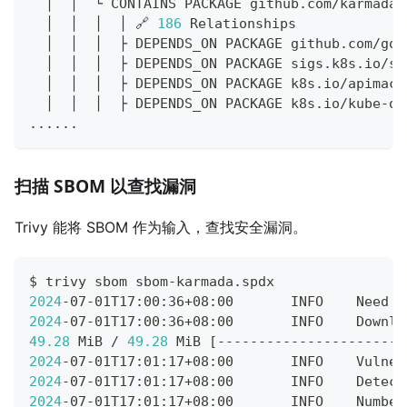
  │  │  └ CONTAINS PACKAGE github.com/karmada-
  │  │  │  │ 🔗 
186
 Relationships
  │  │  │  ├ DEPENDS_ON PACKAGE github.com/go-
  │  │  │  ├ DEPENDS_ON PACKAGE sigs.k8s.io/st
  │  │  │  ├ DEPENDS_ON PACKAGE k8s.io/apimach
  │  │  │  ├ DEPENDS_ON PACKAGE k8s.io/kube-op
..
..
..
扫描 SBOM 以查找漏洞
Trivy 能将 SBOM 作为输入，查找安全漏洞。
$ trivy sbom sbom-karmada.spdx
2024
-07-01T17:00:36+08:00       INFO    Need t
2024
-07-01T17:00:36+08:00       INFO    Downlo
49.28
 MiB / 
49.28
 MiB 
[
-----------------------
2024
-07-01T17:01:17+08:00       INFO    Vulner
2024
-07-01T17:01:17+08:00       INFO    Detect
2024
-07-01T17:01:17+08:00       INFO    Number