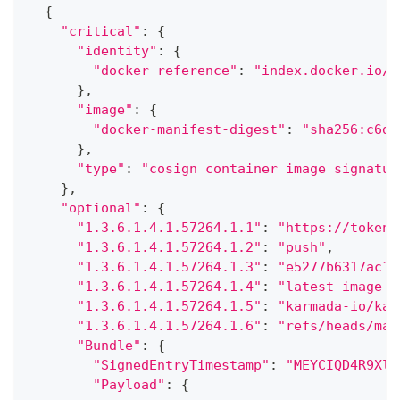
{
"critical"
:
{
"identity"
:
{
"docker-reference"
:
"index.docker.io/k
}
,
"image"
:
{
"docker-manifest-digest"
:
"sha256:c6d8
}
,
"type"
:
"cosign container image signatur
}
,
"optional"
:
{
"1.3.6.1.4.1.57264.1.1"
:
"https://token.
"1.3.6.1.4.1.57264.1.2"
:
"push"
,
"1.3.6.1.4.1.57264.1.3"
:
"e5277b6317ac1a
"1.3.6.1.4.1.57264.1.4"
:
"latest image t
"1.3.6.1.4.1.57264.1.5"
:
"karmada-io/kar
"1.3.6.1.4.1.57264.1.6"
:
"refs/heads/mas
"Bundle"
:
{
"SignedEntryTimestamp"
:
"MEYCIQD4R9Xlh
"Payload"
:
{