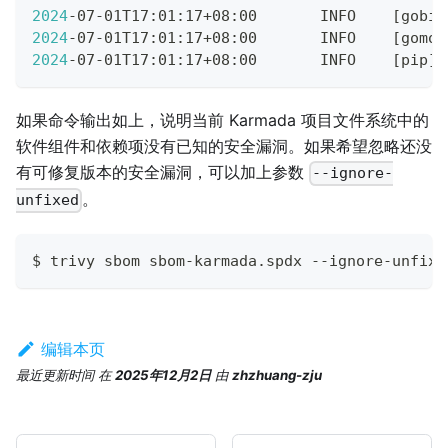
2024
-07-01T17:01:17+08:00       INFO    
[
gobin
2024
-07-01T17:01:17+08:00       INFO    
[
gomod
2024
-07-01T17:01:17+08:00       INFO    
[
pip
]
 
如果命令输出如上，说明当前 Karmada 项目文件系统中的
软件组件和依赖项没有已知的安全漏洞。如果希望忽略还没
有可修复版本的安全漏洞，可以加上参数
--ignore-
。
unfixed
$ trivy sbom sbom-karmada.spdx --ignore-unfixe
编辑本页
最近更新时间
在
2025年12月2日
由
zhzhuang-zju