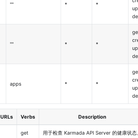
cr
""
*
*
up
de
ge
cr
""
*
*
up
de
ge
cr
apps
*
*
up
de
 URLs
Verbs
Description
get
用于检查 Karmada API Server 的健康状