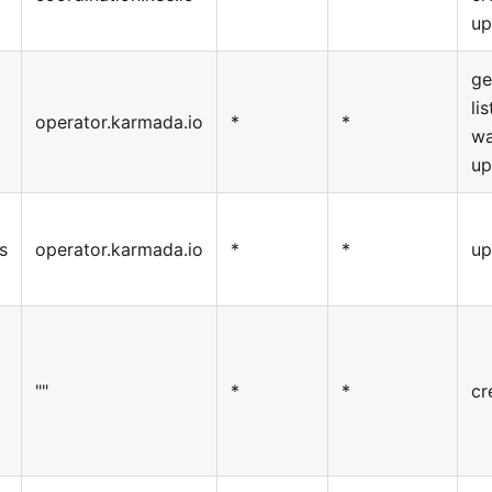
up
ge
lis
operator.karmada.io
*
*
wa
up
s
operator.karmada.io
*
*
up
""
*
*
cr