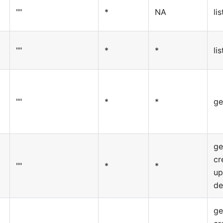
""
*
NA
lis
""
*
*
lis
""
*
*
ge
ge
cr
""
*
*
up
de
ge