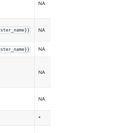
NA
watch，
create
get,
NA
uster_name}}
delete
NA
update
uster_name}}
get, list,
NA
r
watch
get, list,
NA
watch
r
*
get