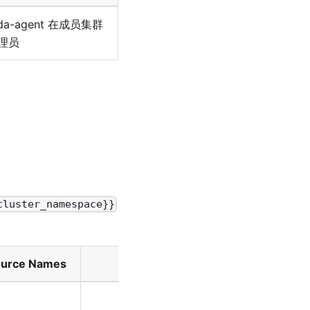
ada-agent 在成员集群
理员
cluster_namespace}}
urce Names
Namespace
Verbs
list,