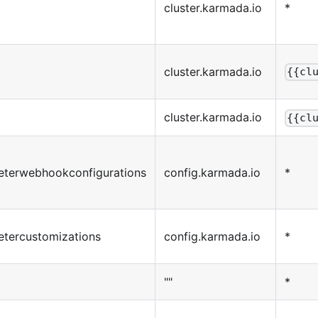
cluster.karmada.io
*
cluster.karmada.io
{{cl
cluster.karmada.io
{{cl
reterwebhookconfigurations
config.karmada.io
*
etercustomizations
config.karmada.io
*
""
*