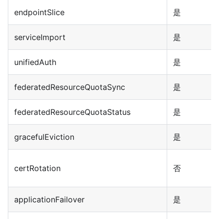
endpointSlice
是
serviceImport
是
unifiedAuth
是
federatedResourceQuotaSync
是
federatedResourceQuotaStatus
是
gracefulEviction
是
certRotation
否
applicationFailover
是