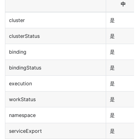
中
cluster
是
clusterStatus
是
binding
是
bindingStatus
是
execution
是
workStatus
是
namespace
是
serviceExport
是