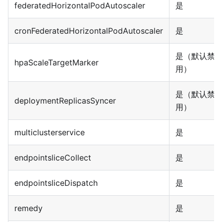
federatedHorizontalPodAutoscaler
是
cronFederatedHorizontalPodAutoscaler
是
是（默认禁
hpaScaleTargetMarker
用）
是（默认禁
deploymentReplicasSyncer
用）
multiclusterservice
是
endpointsliceCollect
是
endpointsliceDispatch
是
remedy
是