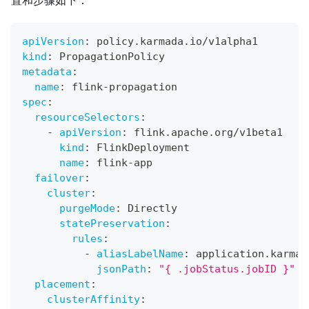
置和步骤如下：
apiVersion
:
 policy.karmada.io/v1alpha1
kind
:
 PropagationPolicy
metadata
:
name
:
 flink
-
propagation
spec
:
resourceSelectors
:
-
apiVersion
:
 flink.apache.org/v1beta1
kind
:
 FlinkDeployment
name
:
 flink
-
app
failover
:
cluster
:
purgeMode
:
 Directly
statePreservation
:
rules
:
-
aliasLabelName
:
 application.karmad
jsonPath
:
"{ .jobStatus.jobID }"
placement
:
clusterAffinity
: