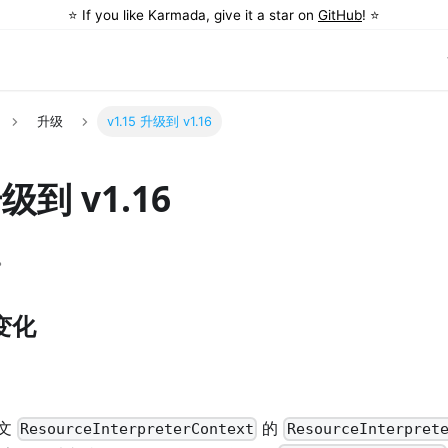
⭐️ If you like Karmada, give it a star on
GitHub
! ⭐️
升级
v1.15 升级到 v1.16
升级到 v1.16
。
变化
下文
的
ResourceInterpreterContext
ResourceInterpret