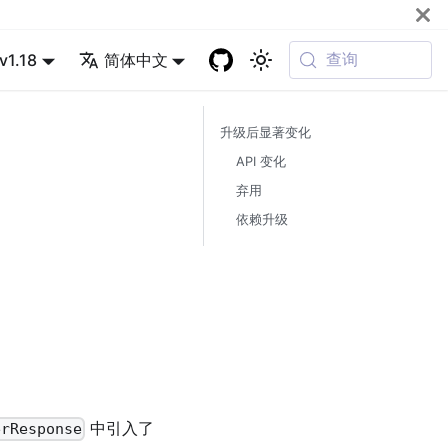
查询
v1.18
简体中文
升级后显著变化
API 变化
弃用
依赖升级
中引入了
erResponse